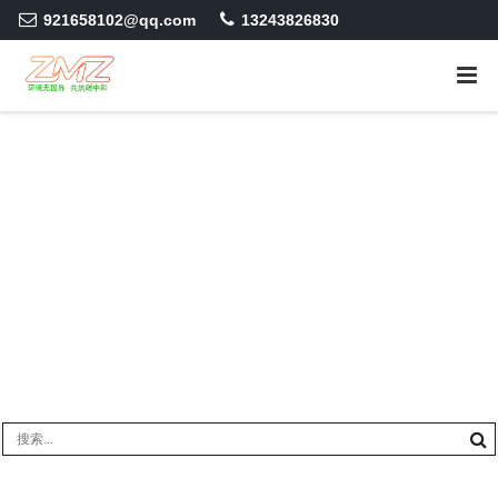
921658102@qq.com
13243826830